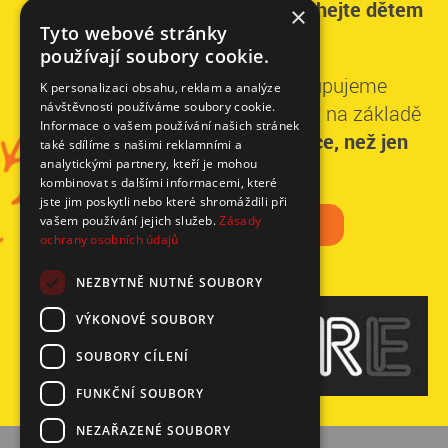
dalšími významnými dárci,
pomáhejte dětem
×
Tyto webové stránky
dlouhodobě.
používají soubory cookie.
Ke každému partnerovi přistupujeme
K personalizaci obsahu, reklam a analýze
návštěvnosti používáme soubory cookie.
individuálně a stavíme spolupráci na základě
Informace o vašem používání našich stránek
domluvených priorit.
Získáte více, než jen
také sdílíme s našimi reklamními a
analytickými partnery, kteří je mohou
dobrý pocit.
kombinovat s dalšími informacemi, které
jste jim poskytli nebo které shromáždili při
CHCEME POMÁHAT
vašem používání jejich služeb.
Zásady
ochrany osobních údajů
NEZBYTNĚ NUTNÉ SOUBORY
VÝKONOVÉ SOUBORY
SOUBORY CÍLENÍ
FUNKČNÍ SOUBORY
NEZAŘAZENÉ SOUBORY