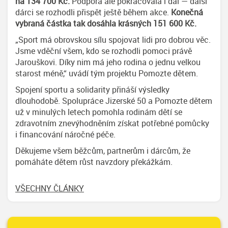
na 134 700 Kč.
Podpora ale pokračovala i dál — další
dárci se rozhodli přispět ještě během akce.
Konečná
vybraná částka tak dosáhla krásných 151 600 Kč.
„Sport má obrovskou sílu spojovat lidi pro dobrou věc.
Jsme vděční všem, kdo se rozhodli pomoci právě
Jarouškovi. Díky nim má jeho rodina o jednu velkou
starost méně,“ uvádí tým projektu Pomozte dětem.
Spojení sportu a solidarity přináší výsledky
dlouhodobě. Spolupráce Jizerské 50 a Pomozte dětem
už v minulých letech pomohla rodinám dětí se
zdravotním znevýhodněním získat potřebné pomůcky
i financování náročné péče.
Děkujeme všem běžcům, partnerům i dárcům, že
pomáháte dětem růst navzdory překážkám.
VŠECHNY ČLÁNKY