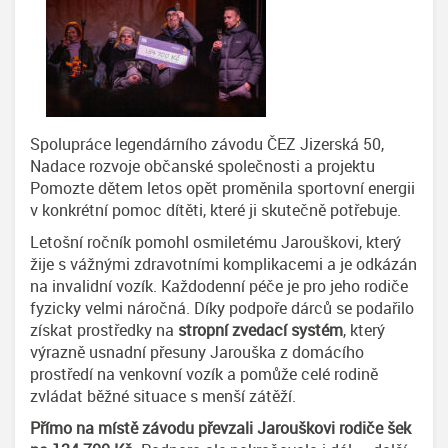
Spolupráce legendárního závodu ČEZ Jizerská 50,
Nadace rozvoje občanské společnosti a projektu
Pomozte dětem letos opět proměnila sportovní energii
v konkrétní pomoc dítěti, které ji skutečně potřebuje.
Letošní ročník pomohl osmiletému Jarouškovi, který
žije s vážnými zdravotními komplikacemi a je odkázán
na invalidní vozík. Každodenní péče je pro jeho rodiče
fyzicky velmi náročná. Díky podpoře dárců se podařilo
získat prostředky na
stropní zvedací systém
, který
výrazně usnadní přesuny Jarouška z domácího
prostředí na venkovní vozík a pomůže celé rodině
zvládat běžné situace s menší zátěží.
Přímo na místě závodu převzali Jarouškovi rodiče šek