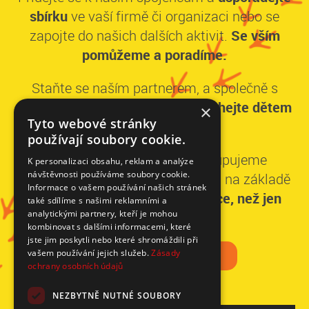
sbírku
ve vaší firmě či organizaci nebo se
zapojte do našich dalších aktivit.
Se vším
pomůžeme a poradíme.
Staňte se naším partnerem, a společně s
dalšími významnými dárci,
pomáhejte dětem
×
Tyto webové stránky
dlouhodobě.
používají soubory cookie.
Ke každému partnerovi přistupujeme
K personalizaci obsahu, reklam a analýze
návštěvnosti používáme soubory cookie.
individuálně a stavíme spolupráci na základě
Informace o vašem používání našich stránek
domluvených priorit.
Získáte více, než jen
také sdílíme s našimi reklamními a
analytickými partnery, kteří je mohou
dobrý pocit.
kombinovat s dalšími informacemi, které
jste jim poskytli nebo které shromáždili při
CHCEME POMÁHAT
vašem používání jejich služeb.
Zásady
ochrany osobních údajů
NEZBYTNĚ NUTNÉ SOUBORY