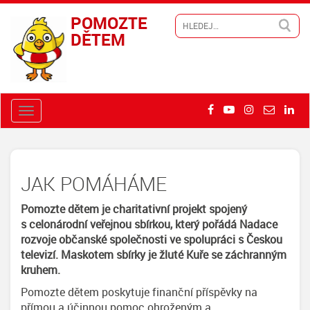
POMOZTE
DĚTEM
JAK POMÁHÁME
Pomozte dětem je charitativní projekt spojený
s celonárodní veřejnou sbírkou, který pořádá Nadace
rozvoje občanské společnosti ve spolupráci s Českou
televizí. Maskotem sbírky je žluté Kuře se záchranným
kruhem.
Pomozte dětem poskytuje finanční příspěvky na
přímou a účinnou pomoc ohroženým a