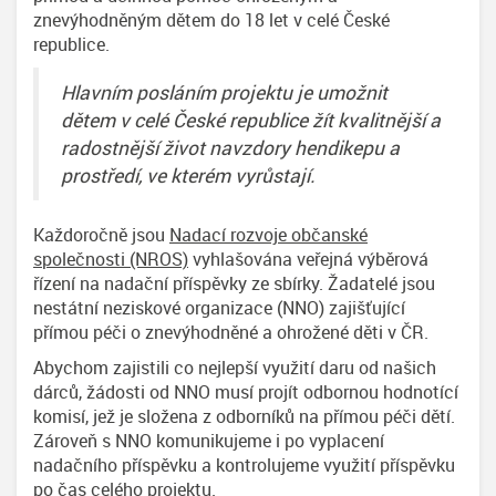
znevýhodněným dětem do 18 let v celé České
republice.
Hlavním posláním projektu je umožnit
dětem v celé České republice žít kvalitnější a
radostnější život navzdory hendikepu a
prostředí, ve kterém vyrůstají.
Každoročně jsou
Nadací rozvoje občanské
společnosti (NROS)
vyhlašována veřejná výběrová
řízení na nadační příspěvky ze sbírky. Žadatelé jsou
nestátní neziskové organizace (NNO) zajišťující
přímou péči o znevýhodněné a ohrožené děti v ČR.
Abychom zajistili co nejlepší využití daru od našich
dárců, žádosti od NNO musí projít odbornou hodnotící
komisí, jež je složena z odborníků na přímou péči dětí.
Zároveň s NNO komunikujeme i po vyplacení
nadačního příspěvku a kontrolujeme využití příspěvku
po čas celého projektu.