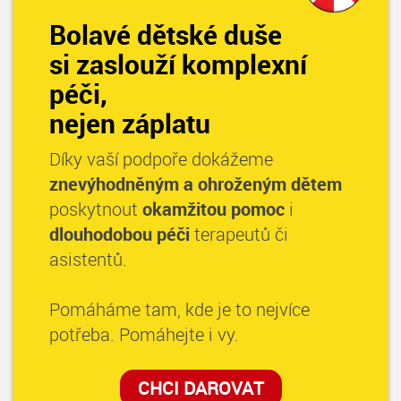
Bolavé dětské duše
si zaslouží komplexní
péči,
nejen záplatu
Díky vaší podpoře dokážeme
znevýhodněným a ohroženým dětem
poskytnout
okamžitou pomoc
i
dlouhodobou péči
terapeutů či
asistentů.
Pomáháme tam, kde je to nejvíce
potřeba. Pomáhejte i vy.
CHCI DAROVAT