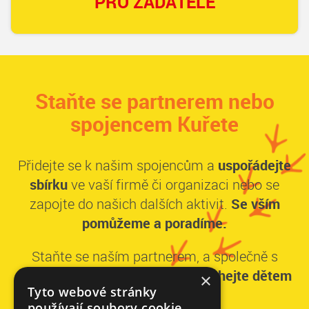
PRO ŽADATELE
Staňte se partnerem nebo
spojencem Kuřete
Přidejte se k našim spojencům a
uspořádejte
sbírku
ve vaší firmě či organizaci nebo se
zapojte do našich dalších aktivit.
Se vším
pomůžeme a poradíme.
Staňte se naším partnerem, a společně s
dalšími významnými dárci,
pomáhejte dětem
×
Tyto webové stránky
dlouhodobě.
používají soubory cookie.