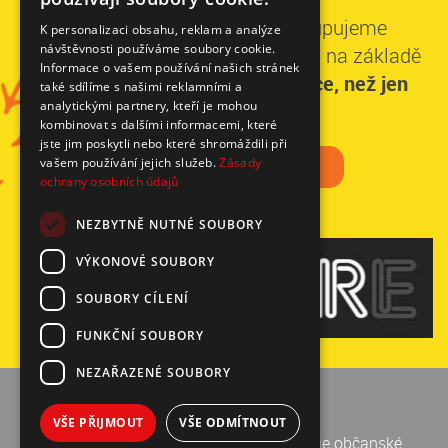
Ke každému partnerovi přistupujeme
K personalizaci obsahu, reklam a analýze
návštěvnosti používáme soubory cookie.
individuálně a stavíme spolupráci na základě
Informace o vašem používání našich stránek
domluvených priorit.
Získáte více, než jen
také sdílíme s našimi reklamními a
analytickými partnery, kteří je mohou
dobrý pocit.
kombinovat s dalšími informacemi, které
jste jim poskytli nebo které shromáždili při
CHCEME POMÁHAT
vašem používání jejich služeb.
Zásady
ochrany osobních údajů
NEZBYTNĚ NUTNÉ SOUBORY
VÝKONOVÉ SOUBORY
SOUBORY CÍLENÍ
FUNKČNÍ SOUBORY
NEZAŘAZENÉ SOUBORY
Mapa stránek
|
RSS
Cookies
VŠE PŘIJMOUT
VŠE ODMÍTNOUT
© 2026
Česká televize
&
Nadace rozvoje občanské