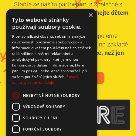
Staňte se naším partnerem, a společně s
dalšími významnými dárci,
pomáhejte dětem
×
Tyto webové stránky
dlouhodobě.
používají soubory cookie.
Ke každému partnerovi přistupujeme
K personalizaci obsahu, reklam a analýze
návštěvnosti používáme soubory cookie.
individuálně a stavíme spolupráci na základě
Informace o vašem používání našich stránek
domluvených priorit.
Získáte více, než jen
také sdílíme s našimi reklamními a
analytickými partnery, kteří je mohou
dobrý pocit.
kombinovat s dalšími informacemi, které
jste jim poskytli nebo které shromáždili při
CHCEME POMÁHAT
vašem používání jejich služeb.
Zásady
ochrany osobních údajů
NEZBYTNĚ NUTNÉ SOUBORY
VÝKONOVÉ SOUBORY
SOUBORY CÍLENÍ
FUNKČNÍ SOUBORY