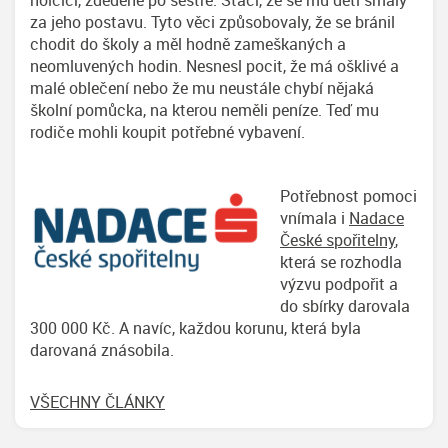
holčičí, zděděné po sestře. Stačí, že se mu děti smály
za jeho postavu. Tyto věci způsobovaly, že se bránil
chodit do školy a měl hodně zameškaných a
neomluvených hodin. Nesnesl pocit, že má ošklivé a
malé oblečení nebo že mu neustále chybí nějaká
školní pomůcka, na kterou neměli peníze. Teď mu
rodiče mohli koupit potřebné vybavení.
Potřebnost pomoci
vnímala i
Nadace
České spořitelny
,
která se rozhodla
výzvu podpořit a
do sbírky darovala
300 000 Kč. A navíc, každou korunu, která byla
darovaná znásobila.
VŠECHNY ČLÁNKY