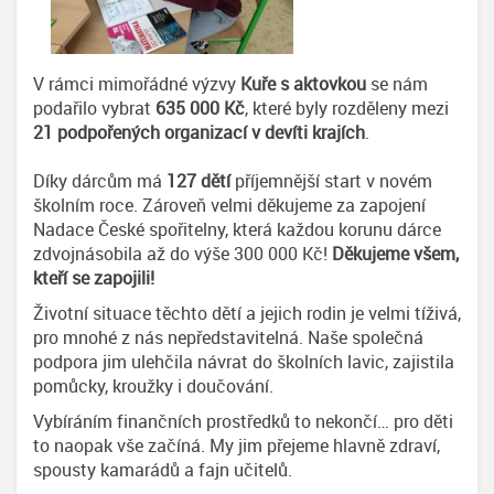
V rámci mimořádné výzvy
Kuře s aktovkou
se nám
podařilo vybrat
635 000 Kč
, které byly rozděleny mezi
21 podpořených organizací v devíti krajích
.
Díky dárcům má
127 dětí
příjemnější start v novém
školním roce. Zároveň velmi děkujeme za zapojení
Nadace České spořitelny, která každou korunu dárce
zdvojnásobila až do výše 300 000 Kč!
Děkujeme všem,
kteří se zapojili!
Životní situace těchto dětí a jejich rodin je velmi tíživá,
pro mnohé z nás nepředstavitelná. Naše společná
podpora jim ulehčila návrat do školních lavic, zajistila
pomůcky, kroužky i doučování.
Vybíráním finančních prostředků to nekončí… pro děti
to naopak vše začíná. My jim přejeme hlavně zdraví,
spousty kamarádů a fajn učitelů.