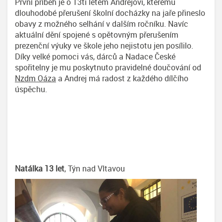
První příběh je o 13ti letém Andrejovi, kterému
dlouhodobé přerušení školní docházky na jaře přineslo
obavy z možného selhání v dalším ročníku. Navíc
aktuální dění spojené s opětovným přerušením
prezenční výuky ve škole jeho nejistotu jen posílilo.
Díky velké pomoci vás, dárců a Nadace České
spořitelny je mu poskytnuto pravidelné doučování od
Nzdm Oáza
a Andrej má radost z každého dílčího
úspěchu.
Natálka 13 let
, Týn nad Vltavou