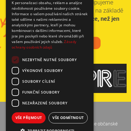
Ke každému partnerovi přistupujeme
K personalizaci obsahu, reklam a analýze
návštěvnosti používáme soubory cookie.
individuálně a stavíme spolupráci na základě
Informace o vašem používání našich stránek
domluvených priorit.
Získáte více, než jen
také sdílíme s našimi reklamními a
analytickými partnery, kteří je mohou
dobrý pocit.
kombinovat s dalšími informacemi, které
jste jim poskytli nebo které shromáždili při
CHCEME POMÁHAT
vašem používání jejich služeb.
Zásady
ochrany osobních údajů
NEZBYTNĚ NUTNÉ SOUBORY
VÝKONOVÉ SOUBORY
SOUBORY CÍLENÍ
FUNKČNÍ SOUBORY
NEZAŘAZENÉ SOUBORY
Mapa stránek
|
RSS
Cookies
VŠE PŘIJMOUT
VŠE ODMÍTNOUT
© 2026
Česká televize
&
Nadace rozvoje občanské
společnosti
ZOBRAZIT PODROBNOSTI