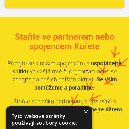
Staňte se partnerem nebo
spojencem Kuřete
Přidejte se k našim spojencům a
uspořádejte
sbírku
ve vaší firmě či organizaci nebo se
zapojte do našich dalších aktivit.
Se vším
pomůžeme a poradíme.
Staňte se naším partnerem, a společně s
dalšími významnými dárci,
pomáhejte dětem
×
Tyto webové stránky
dlouhodobě.
používají soubory cookie.