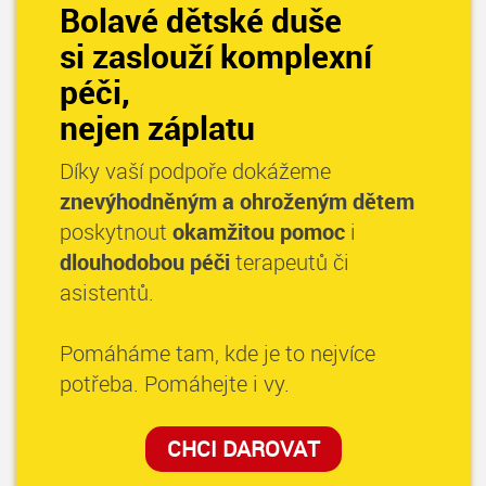
Bolavé dětské duše
si zaslouží komplexní
péči,
nejen záplatu
Díky vaší podpoře dokážeme
znevýhodněným a ohroženým dětem
poskytnout
okamžitou pomoc
i
dlouhodobou péči
terapeutů či
asistentů.
Pomáháme tam, kde je to nejvíce
potřeba. Pomáhejte i vy.
CHCI DAROVAT